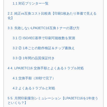
1.1
対応プリンター一覧
2
2. 純正vs互換コスト比較表【印刷1枚あたり単価で見える
化】
3
3. 失敗しないLPA3ETC16互換トナーの選び方
3.1
① ISO/IEC基準で印刷可能枚数を実測
3.2
② 1本ごとの動作検証＆チップ書換え
3.3
③ 1年間の品質保証付き
4
4. LPA3ETC16 交換手順とよくあるトラブル対処
4.1
交換手順（30秒で完了）
4.2
よくあるトラブルと対処
5
5. 月間印刷量別シミュレーション【LPA3ETC16を1年使う
といくら？】