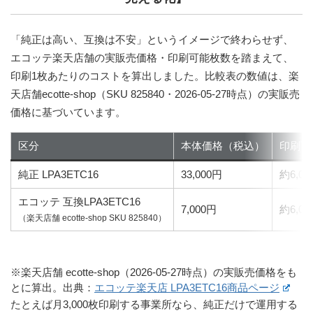
「純正は高い、互換は不安」というイメージで終わらせず、
エコッテ楽天店舗の実販売価格・印刷可能枚数を踏まえて、
印刷1枚あたりのコストを算出しました。比較表の数値は、楽
天店舗ecotte-shop（SKU 825840・2026-05-27時点）の実販売
価格に基づいています。
区分
本体価格（税込）
印刷可
純正 LPA3ETC16
33,000円
約6,00
エコッテ 互換LPA3ETC16
7,000円
約6,0
（楽天店舗 ecotte-shop SKU 825840）
※楽天店舗 ecotte-shop（2026-05-27時点）の実販売価格をも
とに算出。出典：
エコッテ楽天店 LPA3ETC16商品ページ
たとえば月3,000枚印刷する事業所なら、純正だけで運用する