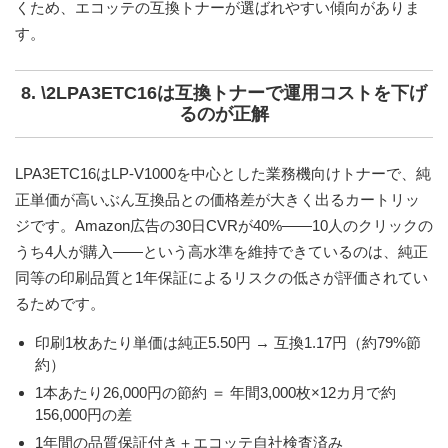
くため、エコッテの互換トナーが選ばれやすい傾向がありま
す。
8. \2LPA3ETC16は互換トナーで運用コストを下げ
るのが正解
LPA3ETC16はLP-V1000を中心とした業務機向けトナーで、純
正単価が高いぶん互換品との価格差が大きく出るカートリッ
ジです。Amazon広告の30日CVRが40%——10人のクリックの
うち4人が購入——という高水準を維持できているのは、純正
同等の印刷品質と1年保証によるリスクの低さが評価されてい
るためです。
印刷1枚あたり単価は純正
5.50円
→ 互換
1.17円
（約79%節
約）
1本あたり26,000円の節約 ＝ 年間3,000枚×12カ月で約
156,000円の差
1年間の品質保証付き＋エコッテ自社検査済み