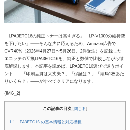
「LPA3ETC16の純正トナーは高すぎる」「LP-V1000の維持費
を下げたい」——そんな声に応えるため、Amazon広告で
CVR40%（2026年4月27日〜5月26日、2件受注）を記録した
エコッテの互換LPA3ETC16を、純正と数値で比較しながら徹
底解説します。本記事を読めば、LPA3ETC16選びで迷うポイ
ント——「印刷品質は大丈夫？」「保証は？」「結局1枚あた
りいくら？」——がすべてクリアになります。
{IMG_2}
この記事の目次
[
閉じる
]
1
1. LPA3ETC16 の基本情報と対応機種