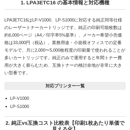
1. LPA3ETC16 の基本情報と対応機種
LPA3ETC16はLP-V1000、LP-S1000に対応する純正同等仕様
のレーザートナーカートリッジです。純正の印刷可能枚数は
約6,000ページ
（A4／印字率5%基準）、メーカー希望小売価
格は
33,000円（税込）
。業務用途・小規模オフィスでの定番
モデルで、月に2,000〜5,000枚程度の印刷量で使われることが
多いカートリッジです。純正のみで運用すると年間トナー費
用が大きく膨らむため、互換トナーの検討余地が非常に大き
い型番です。
対応プリンター一覧
LP-V1000
LP-S1000
2. 純正vs互換コスト比較表【印刷1枚あたり単価で
見える化】