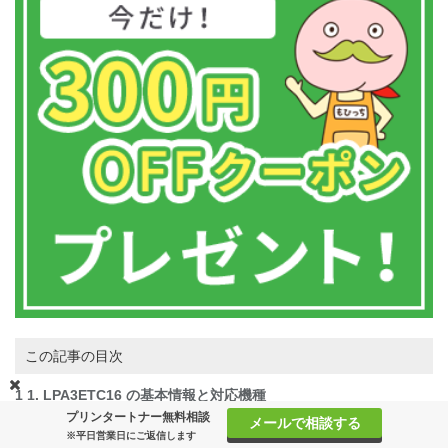
この記事の目次
1
1. LPA3ETC16 の基本情報と対応機種
プリンタートナー無料相談
1.1
対応プリンター一覧
メールで相談する
※平日営業日にご返信します