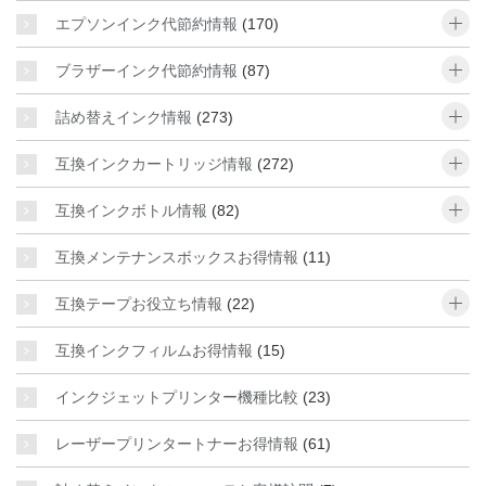
o
エプソンインク代節約情報
(170)
o
ブラザーインク代節約情報
(87)
o
詰め替えインク情報
(273)
o
互換インクカートリッジ情報
(272)
o
互換インクボトル情報
(82)
互換メンテナンスボックスお得情報
(11)
o
互換テープお役立ち情報
(22)
互換インクフィルムお得情報
(15)
インクジェットプリンター機種比較
(23)
レーザープリンタートナーお得情報
(61)