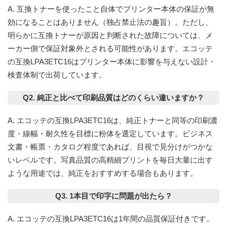
A. 互換トナーを使ったこと自体でプリンター本体の保証が無
効になることはありません（独占禁止法の趣旨）。ただし、
明らかに互換トナーが原因と判断された故障については、メ
ーカー側で保証対象外とされる可能性があります。エコッテ
の互換LPA3ETC16はプリンター本体に影響を与えない設計・
検査体制で出荷しています。
Q2. 純正と比べて印刷品質はどのくらい違いますか？
A. エコッテの互換LPA3ETC16は、純正トナーと同等の印刷濃
度・線幅・耐久性を目標に粉体を選定しています。ビジネス
文書・帳票・カタログ程度であれば、目視で見分けがつかな
いレベルです。写真品質の高精細プリントを毎日大量に出す
ような用途では、純正をおすすめする場合もあります。
Q3. 1本目で印字に問題が出たら？
A. エコッテの互換LPA3ETC16は
1年間の品質保証
付きです。