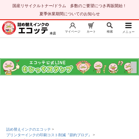
国産リサイクルトナー/ドラム 多数のご要望につき再販開始！
夏季休業期間についてのお知らせ
マイページ
カート
検索
メニュー
本店
新規会員登録
マイページ
トップページ
お気に入り
注文履歴
レビュー履歴
はじめての方へ
商品を探す
初心者用セット
キャノンインク
エプソンインク
詰め替えインクのエコッテ
>
プリンターインクの印刷コスト削減『節約ブログ』
>
ブラザーインク