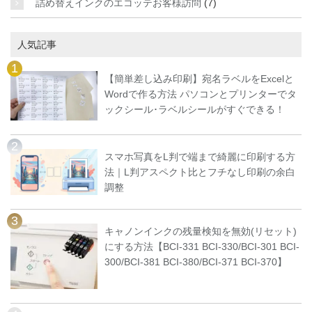
詰め替えインクのエコッテお客様訪問
(7)
人気記事
【簡単差し込み印刷】宛名ラベルをExcelと
Wordで作る方法 パソコンとプリンターでタ
ックシール･ラベルシールがすぐできる！
スマホ写真をL判で端まで綺麗に印刷する方
法｜L判アスペクト比とフチなし印刷の余白
調整
キャノンインクの残量検知を無効(リセット)
にする方法【BCI-331 BCI-330/BCI-301 BCI-
300/BCI-381 BCI-380/BCI-371 BCI-370】