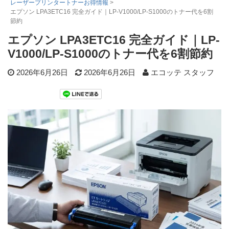
レーザープリンタートナーお得情報
>
エプソン LPA3ETC16 完全ガイド｜LP-V1000/LP-S1000のトナー代を6割
詰め替えインク
節約
互換インクボトル
エプソン LPA3ETC16 完全ガイド｜LP-
互換インクカートリッジ
V1000/LP-S1000のトナー代を6割節約
再生インクカートリッジ
2026年6月26日
2026年6月26日
エコッテ スタッフ
記事を探す
お客様の声
お店の紹介
ご利用ガイド
よくある質問
お問い合わせ
会員専用商品
説明書ダウンロード