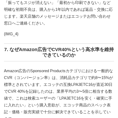
「振ってもスジが消えない」「最初から印刷できない」など
明確な初期不良は、購入から1年以内であれば返品・交換に応
じます。楽天店舗のメッセージまたはエコッテお問い合わせ
窓口へご連絡ください。
{IMG_4}
7. なぜAmazon広告でCVR40%という高水準を維持
できているのか
Amazon広告のSponsored Productsカテゴリにおける一般的な
CVR（コンバージョン率）は、消耗品カテゴリで約8〜15%が
標準とされています。エコッテの互換LPA3ETC16が直近30日
で
CVR 40%
を記録したのは、業界平均の3〜5倍に相当する数
値で、これは検索ユーザーの「LPA3ETC16を安く・確実に手
に入れたい」という購入意欲が、エコッテ商品のスペック表
記・価格・販売実績で十分に解決できていることを示してい