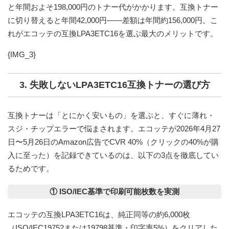
と年間およそ
198,000円
のトナー代がかかります。互換トナー
に切り替えると年間
42,000円
——差額は
年間約156,000円
。こ
れがエコッテの互換LPA3ETC16を選ぶ最大のメリットです。
{IMG_3}
3. 失敗しないLPA3ETC16互換トナーの選び方
互換トナーは「とにかく安いもの」を選ぶと、すぐに薄れ・
スジ・チップエラーで悩まされます。エコッテが2026年4月27
日〜5月26日のAmazon広告で
CVR 40%
（クリックの40%が購
入に至った）を記録できているのは、以下の3点を徹底してい
るためです。
① ISO/IEC基準で印刷可能枚数を実測
エコッテの互換LPA3ETC16は、純正同等の
約6,000枚
（ISO/IEC19752または19798基準・印字率5%）
をクリアした