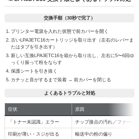
交換手順（30秒で完了）
プリンター電源を入れた状態で前カバーを開く
古いLPA3ETC16カートリッジを取り出す（左右のレバーま
たはタブを引き出す）
新しい互換LPA3ETC16を箱から取り出し、左右に5〜6回ゆ
っくり振って粉をならす
保護シートを引き抜く
カチッと音がするまで装着 → 前カバーを閉じる
よくあるトラブルと対処
症状
原因
「トナー未認識」エラー
チップ接点の汚れ／ファーム
印刷が薄い・スジが出る
輸送中の粉の偏り