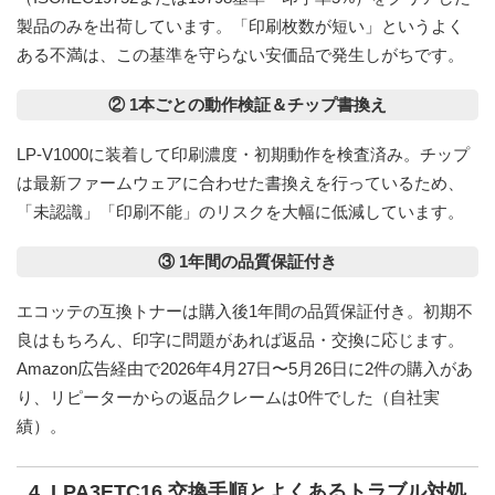
製品のみを出荷しています。「印刷枚数が短い」というよく
ある不満は、この基準を守らない安価品で発生しがちです。
② 1本ごとの動作検証＆チップ書換え
LP-V1000に装着して印刷濃度・初期動作を検査済み。チップ
は最新ファームウェアに合わせた書換えを行っているため、
「未認識」「印刷不能」のリスクを大幅に低減しています。
③ 1年間の品質保証付き
エコッテの互換トナーは購入後
1年間の品質保証
付き。初期不
良はもちろん、印字に問題があれば返品・交換に応じます。
Amazon広告経由で2026年4月27日〜5月26日に2件の購入があ
り、リピーターからの返品クレームは0件でした（自社実
績）。
4. LPA3ETC16 交換手順とよくあるトラブル対処