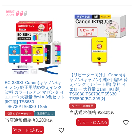
【リピーター向け】 Canon(キ
ヤノン/キャノン) 純正用詰め替
BC-386XL Canon(キヤノン/キ
えインク (リピート用) 染料 イ
ャノン) 純正用詰め替えインク
エロー 大容量 11ml [IKT製]
染料 カラー(シアン マゼンタ イ
TS6630 TS6730/TS5630
エロー) 大容量 8ml × 3色セット
TS5500(BC-395 対
[IKT製] TS6630
TS6730/TS5630 TS55
リピート専用商品
当店通常価格
¥
330
税込
初回ビギナーセット
残量表示なし
当店通常価格
¥
3,280
税込
カートに入れる
カートに入れる