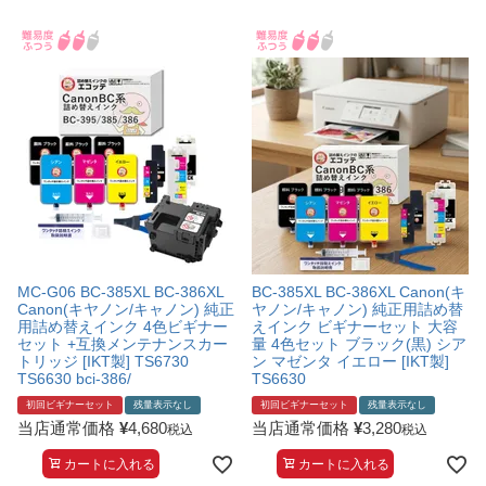
詰め替えインク
互換インクボトル
互換インクカートリッジ
再生インクカートリッジ
記事を探す
お客様の声
お店の紹介
ご利用ガイド
MC-G06 BC-385XL BC-386XL
BC-385XL BC-386XL Canon(キ
Canon(キヤノン/キャノン) 純正
ヤノン/キャノン) 純正用詰め替
よくある質問
用詰め替えインク 4色ビギナー
えインク ビギナーセット 大容
セット +互換メンテナンスカー
量 4色セット ブラック(黒) シア
トリッジ [IKT製] TS6730
ン マゼンタ イエロー [IKT製]
お問い合わせ
TS6630 bci-386/
TS6630
会員専用商品
初回ビギナーセット
残量表示なし
初回ビギナーセット
残量表示なし
当店通常価格
¥
4,680
当店通常価格
¥
3,280
税込
税込
説明書ダウンロード
カートに入れる
カートに入れる