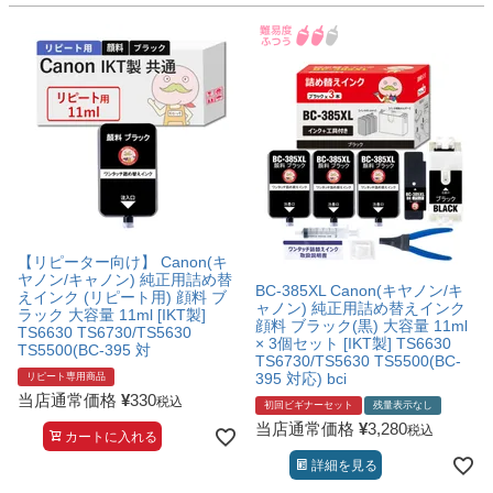
【リピーター向け】 Canon(キ
ヤノン/キャノン) 純正用詰め替
BC-385XL Canon(キヤノン/キ
えインク (リピート用) 顔料 ブ
ャノン) 純正用詰め替えインク
ラック 大容量 11ml [IKT製]
顔料 ブラック(黒) 大容量 11ml
TS6630 TS6730/TS5630
× 3個セット [IKT製] TS6630
TS5500(BC-395 対
TS6730/TS5630 TS5500(BC-
395 対応) bci
リピート専用商品
当店通常価格
¥
330
税込
初回ビギナーセット
残量表示なし
当店通常価格
¥
3,280
税込
カートに入れる
詳細を見る