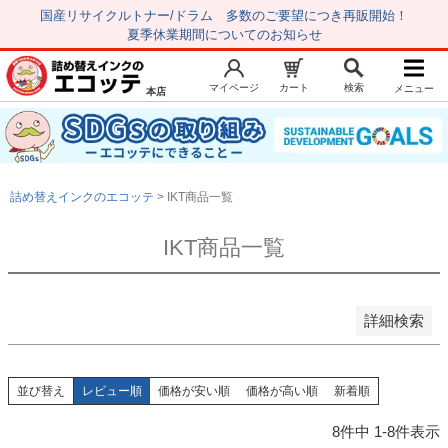
商品番号/JANコード
国産リサイクルトナー/ドラム 多数のご要望につき再販開始！
夏季休業期間についてのお知らせ
並び順
マイページ
カート
検索
メニュー
本店
キーワードヒット順
新規会員登録
マイページ
レビューが多い順
おすすめ順
トップページ
お気に入り
価格が安い順
価格が高い順
詰め替えインクのエコッテ
IKT商品一覧
注文履歴
レビュー履歴
新着順
ロングセラー順
IKT商品一覧
はじめての方へ
検索
商品を探す
詳細検索
初心者用セット
キャノンインク
エプソンインク
並び替え
レビュー順
価格が安い順
価格が高い順
新着順
ブラザーインク
8
件中
1
-
8
件表示