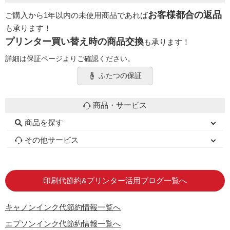
お客様都合の返品
ご購入から1年以内の未使用商品であれば
も承ります！
プリンター買い替え時の商品交換
も承ります！
詳細は保証ページよりご確認ください。
ふたつの保証
商品・サービス
商品を探す
初心者用セット
キャノンインク
エプソンインク
ブラザーインク
詰め替えインク
互換インクボトル
互換インクカートリッジ
再生インクカートリッジ
トナーカートリッジ
その他サービス
はじめての方へ
お客様の声
お店の紹介
ご利用ガイド
よくある質問
お問い合わせ
会員専用商品
説明書ダウンロード
印刷代節約&プリンター活用ブログ一覧へ
キャノンインク代節約情報一覧へ
エプソンインク代節約情報一覧へ