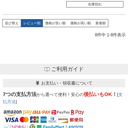
在庫切れ
並び替え
レビュー順
価格が安い順
価格が高い順
新着順
8
件中
1
-
8
件表示
ご利用ガイド
お支払い・領収書について
7つの支払方法
後払いもOK！
から選べて便利！安心の
[
支
払方法
]