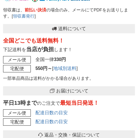
領収書は、
前払い決済
の場合のみ、メールにてPDFをお送りしま
す。[
領収書発行
]
送料について
全国どこでも送料無料！
当店が負担
下記送料を
します！
全国一律
330円
メール便
550円～
[
地域別送料
]
宅配便
一部単品商品は送料がかかる場合があります。
お届けについて
平日13時まで
最短当日発送！
のご注文で
配達日数の目安
メール便
配達日数の目安
宅配便
返品・交換・保証について