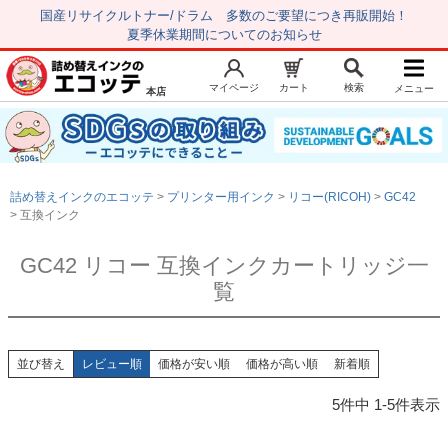
国産リサイクルトナー/ドラム 多数のご要望につき再販開始！
夏季休業期間についてのお知らせ
マイページ
カート
検索
メニュー
本店
新規会員登録
マイページ
トップページ
お気に入り
詰め替えインクのエコッテ
プリンター用インク
リコー(RICOH)
GC42
注文履歴
レビュー履歴
互換インク
はじめての方へ
GC42 リコー 互換インクカートリッジ一
覧
商品を探す
初心者用セット
キャノンインク
並び替え
レビュー順
価格が安い順
価格が高い順
新着順
エプソンインク
5
件中
1
-
5
件表示
ブラザーインク