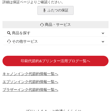
詳細は保証ページよりご確認ください。
ふたつの保証
商品・サービス
商品を探す
初心者用セット
キャノンインク
エプソンインク
ブラザーインク
詰め替えインク
互換インクボトル
互換インクカートリッジ
再生インクカートリッジ
トナーカートリッジ
その他サービス
はじめての方へ
お客様の声
お店の紹介
ご利用ガイド
よくある質問
お問い合わせ
会員専用商品
説明書ダウンロード
印刷代節約&プリンター活用ブログ一覧へ
キャノンインク代節約情報一覧へ
エプソンインク代節約情報一覧へ
ブラザーインク代節約情報一覧へ