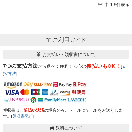
5
件中
1
-
5
件表示
ご利用ガイド
お支払い・領収書について
7つの支払方法
後払いもOK！
から選べて便利！安心の
[
支
払方法
]
領収書は、
前払い決済
の場合のみ、メールにてPDFをお送りしま
す。[
領収書発行
]
送料について