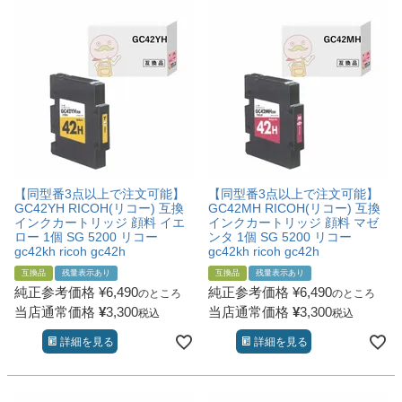
詰め替えインク
互換インクボトル
互換インクカートリッジ
再生インクカートリッジ
記事を探す
お客様の声
【同型番3点以上で注文可能】
【同型番3点以上で注文可能】
お店の紹介
GC42YH RICOH(リコー) 互換
GC42MH RICOH(リコー) 互換
インクカートリッジ 顔料 イエ
インクカートリッジ 顔料 マゼ
ご利用ガイド
ロー 1個 SG 5200 リコー
ンタ 1個 SG 5200 リコー
gc42kh ricoh gc42h
gc42kh ricoh gc42h
よくある質問
互換品
残量表示あり
互換品
残量表示あり
純正参考価格
¥
6,490
純正参考価格
¥
6,490
のところ
のところ
お問い合わせ
当店通常価格
¥
3,300
当店通常価格
¥
3,300
税込
税込
会員専用商品
詳細を見る
詳細を見る
説明書ダウンロード