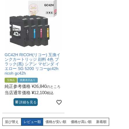
GC42H RICOH(リコー) 互換イ
ンクカートリッジ 顔料 4色 ブ
ラック(黒) シアン マゼンダ イ
エロー SG 5200 リコーgc42h
ricoh gc42h
互換品
残量表示あり
純正参考価格
¥
26,840
のところ
当店通常価格
¥
12,100
税込
詳細を見る
並び替え
レビュー順
価格が安い順
価格が高い順
新着順