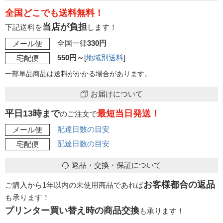
全国どこでも送料無料！
当店が負担
下記送料を
します！
全国一律
330円
メール便
550円～
[
地域別送料
]
宅配便
一部単品商品は送料がかかる場合があります。
お届けについて
平日13時まで
最短当日発送！
のご注文で
配達日数の目安
メール便
配達日数の目安
宅配便
返品・交換・保証について
お客様都合の返品
ご購入から1年以内の未使用商品であれば
も承ります！
プリンター買い替え時の商品交換
も承ります！