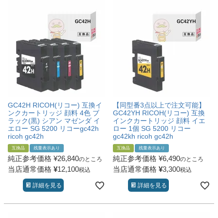
詰め替えインク
互換インクボトル
互換インクカートリッジ
再生インクカートリッジ
記事を探す
お客様の声
GC42H RICOH(リコー) 互換イ
【同型番3点以上で注文可能】
お店の紹介
ンクカートリッジ 顔料 4色 ブ
GC42YH RICOH(リコー) 互換
ラック(黒) シアン マゼンダ イ
インクカートリッジ 顔料 イエ
ご利用ガイド
エロー SG 5200 リコーgc42h
ロー 1個 SG 5200 リコー
ricoh gc42h
gc42kh ricoh gc42h
よくある質問
互換品
残量表示あり
互換品
残量表示あり
純正参考価格
¥
26,840
純正参考価格
¥
6,490
のところ
のところ
お問い合わせ
当店通常価格
¥
12,100
当店通常価格
¥
3,300
税込
税込
会員専用商品
詳細を見る
詳細を見る
説明書ダウンロード