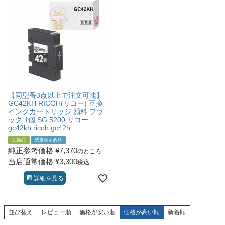
【同型番3点以上で注文可能】
GC42KH RICOH(リコー) 互換
インクカートリッジ 顔料 ブラ
ック 1個 SG 5200 リコー
gc42kh ricoh gc42h
互換品
残量表示あり
純正参考価格
¥
7,370
のところ
当店通常価格
¥
3,300
税込
詳細を見る
並び替え
レビュー順
価格が安い順
価格が高い順
新着順