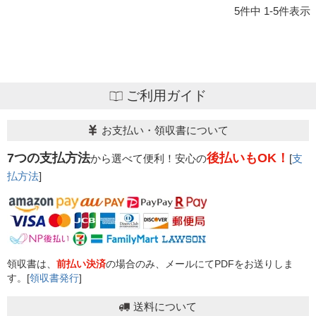
5
件中
1
-
5
件表示
ご利用ガイド
お支払い・領収書について
7つの支払方法
後払いもOK！
から選べて便利！安心の
[
支
払方法
]
領収書は、
前払い決済
の場合のみ、メールにてPDFをお送りしま
す。[
領収書発行
]
送料について