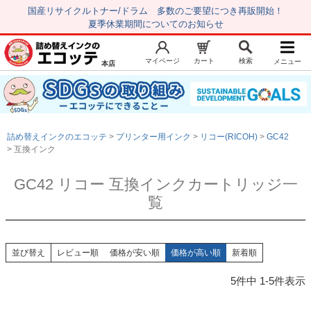
国産リサイクルトナー/ドラム 多数のご要望につき再販開始！
夏季休業期間についてのお知らせ
マイページ
カート
検索
メニュー
本店
新規会員登録
マイページ
トップページ
お気に入り
詰め替えインクのエコッテ
プリンター用インク
リコー(RICOH)
GC42
注文履歴
レビュー履歴
互換インク
はじめての方へ
GC42 リコー 互換インクカートリッジ一
覧
商品を探す
初心者用セット
キャノンインク
並び替え
レビュー順
価格が安い順
価格が高い順
新着順
エプソンインク
5
件中
1
-
5
件表示
ブラザーインク