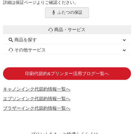
詳細は保証ページよりご確認ください。
ふたつの保証
商品・サービス
商品を探す
初心者用セット
キャノンインク
エプソンインク
ブラザーインク
詰め替えインク
互換インクボトル
互換インクカートリッジ
再生インクカートリッジ
トナーカートリッジ
その他サービス
はじめての方へ
お客様の声
お店の紹介
ご利用ガイド
よくある質問
お問い合わせ
会員専用商品
説明書ダウンロード
印刷代節約&プリンター活用ブログ一覧へ
キャノンインク代節約情報一覧へ
エプソンインク代節約情報一覧へ
ブラザーインク代節約情報一覧へ