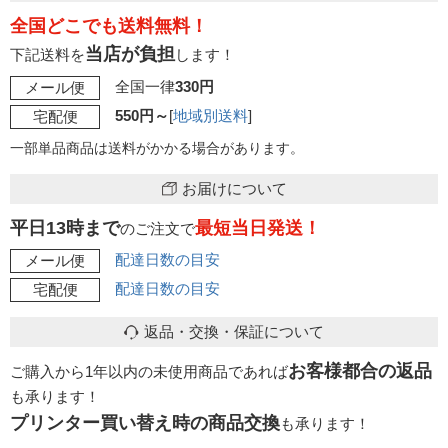
全国どこでも送料無料！
当店が負担
下記送料を
します！
全国一律
330円
メール便
550円～
[
地域別送料
]
宅配便
一部単品商品は送料がかかる場合があります。
お届けについて
平日13時まで
最短当日発送！
のご注文で
配達日数の目安
メール便
配達日数の目安
宅配便
返品・交換・保証について
お客様都合の返品
ご購入から1年以内の未使用商品であれば
も承ります！
プリンター買い替え時の商品交換
も承ります！