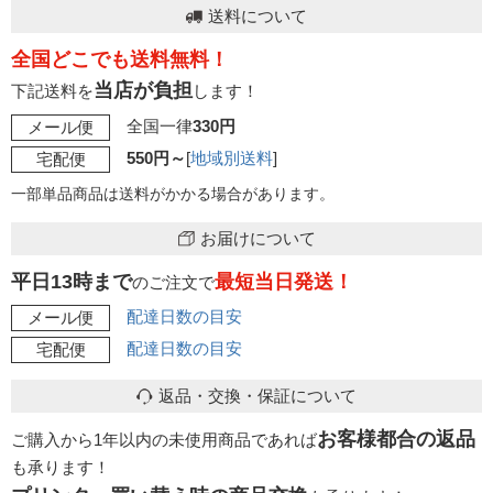
送料について
全国どこでも送料無料！
当店が負担
下記送料を
します！
全国一律
330円
メール便
550円～
[
地域別送料
]
宅配便
一部単品商品は送料がかかる場合があります。
お届けについて
平日13時まで
最短当日発送！
のご注文で
配達日数の目安
メール便
配達日数の目安
宅配便
返品・交換・保証について
お客様都合の返品
ご購入から1年以内の未使用商品であれば
も承ります！