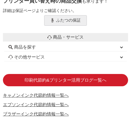
プリンター買い替え時の商品交換
も承ります！
詳細は保証ページよりご確認ください。
ふたつの保証
商品・サービス
商品を探す
初心者用セット
キャノンインク
エプソンインク
ブラザーインク
詰め替えインク
互換インクボトル
互換インクカートリッジ
再生インクカートリッジ
トナーカートリッジ
その他サービス
はじめての方へ
お客様の声
お店の紹介
ご利用ガイド
よくある質問
お問い合わせ
会員専用商品
説明書ダウンロード
印刷代節約&プリンター活用ブログ一覧へ
キャノンインク代節約情報一覧へ
エプソンインク代節約情報一覧へ
ブラザーインク代節約情報一覧へ