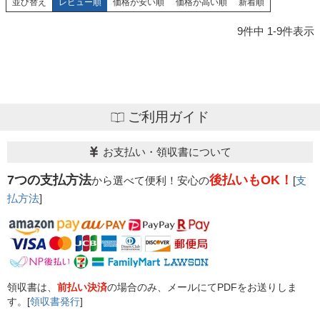
並び替え
レビュー順
価格が安い順
価格が高い順
新着順
9
件中
1
-
9
件表示
ご利用ガイド
お支払い・領収書について
7つの支払方法
後払いもOK！
から選べて便利！安心の
[
支
払方法
]
領収書は、
前払い決済
の場合のみ、メールにてPDFをお送りしま
す。[
領収書発行
]