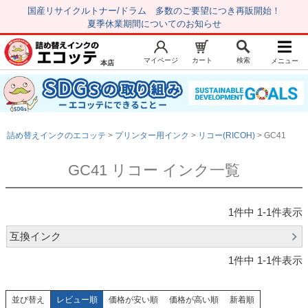
国産リサイクルトナー/ドラム 多数のご要望につき再販開始！
夏季休業期間についてのお知らせ
マイページ
カート
検索
メニュー
本店
新規会員登録
マイページ
トップページ
お気に入り
詰め替えインクのエコッテ
プリンター用インク
リコー(RICOH)
GC41
注文履歴
レビュー履歴
GC41 リコー インク一覧
はじめての方へ
商品を探す
1
件中
1
-
1
件表示
初心者用セット
互換インク
キャノンインク
1
件中
1
-
1
件表示
エプソンインク
ブラザーインク
並び替え
レビュー順
価格が安い順
価格が高い順
新着順