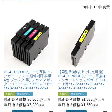
詰め替えインク
9
件中
1
-
9
件表示
互換インクボトル
互換インクカートリッジ
再生インクカートリッジ
記事を探す
お客様の声
お店の紹介
ご利用ガイド
GC41 RICOH(リコー) 互換イン
【同型番3点以上で注文可能】
よくある質問
クカートリッジ 顔料 標準容量
GC41Y RICOH(リコー) 互換イ
4色 ブラック(黒) シアン マゼン
ンクカートリッジ 顔料 イエロ
ダ イエロー SG 7200 SG 7100
ー 1個 SG 7200 SG 7100 SG
お問い合わせ
SG 3200 SG 3100 SG 2250
3200 SG 3100 SG 2250
会員専用商品
互換品
残量表示あり
互換品
残量表示あり
純正参考価格
¥
8,305
純正参考価格
¥
1,933
のところ
のところ
説明書ダウンロード
当店通常価格
¥
5,280
当店通常価格
¥
1,650
税込
税込