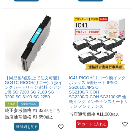
【同型番3点以上で注文可能】
IC41 RICOH(リコー) 廃インク
GC41C RICOH(リコー) 互換イ
ボックス 5個セット IPSiO
ンクカートリッジ 顔料 シアン
SG2010L/IPSiO
1個 SG 7200 SG 7100 SG
SG2100/RICOH
3200 SG 3100 SG 2250
SG2200/RICOH SG3100KE 他
廃インク メンテナンスカートリ
互換品
残量表示あり
ッジ メンテナンス
純正参考価格
¥
1,933
のところ
当店通常価格
¥
11,900
税込
当店通常価格
¥
1,650
税込
カートに入れる
詳細を見る