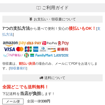
ご利用ガイド
お支払い・領収書について
7つの支払方法
後払いもOK！
から選べて便利！安心の
[
支
払方法
]
領収書は、
前払い決済
の場合のみ、メールにてPDFをお送りしま
す。[
領収書発行
]
送料について
全国どこでも送料無料！
当店が負担
下記送料を
します！
全国一律
330円
メール便