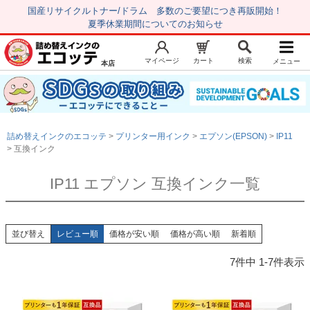
国産リサイクルトナー/ドラム 多数のご要望につき再販開始！
夏季休業期間についてのお知らせ
マイページ
カート
検索
メニュー
本店
新規会員登録
マイページ
トップページ
お気に入り
詰め替えインクのエコッテ
プリンター用インク
エプソン(EPSON)
IP11
注文履歴
レビュー履歴
互換インク
はじめての方へ
IP11 エプソン 互換インク一覧
商品を探す
初心者用セット
並び替え
レビュー順
価格が安い順
価格が高い順
新着順
キャノンインク
7
件中
1
-
7
件表示
エプソンインク
ブラザーインク