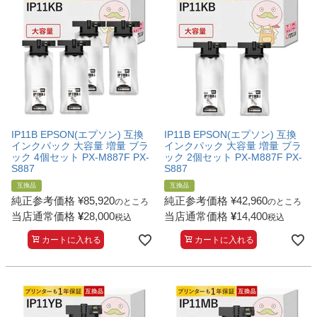
詰め替えインク
互換インクボトル
互換インクカートリッジ
再生インクカートリッジ
記事を探す
お客様の声
IP11B EPSON(エプソン) 互換
IP11B EPSON(エプソン) 互換
インクパック 大容量 増量 ブラ
インクパック 大容量 増量 ブラ
お店の紹介
ック 4個セット PX-M887F PX-
ック 2個セット PX-M887F PX-
S887
S887
ご利用ガイド
互換品
互換品
純正参考価格
¥
85,920
純正参考価格
¥
42,960
のところ
のところ
よくある質問
当店通常価格
¥
28,000
当店通常価格
¥
14,400
税込
税込
お問い合わせ
カートに入れる
カートに入れる
会員専用商品
説明書ダウンロード