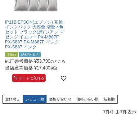
IP11B EPSON(エプソン) 互換
インクパック 大容量 増量 4色
セット ブラック(黒) シアン マ
ゼンダ イエロー PX-M887F
PX-S887 PX-M887F インク
PX-S887 インク
互換品
残量表示あり
純正参考価格
¥
53,790
のところ
当店通常価格
¥
17,480
税込
カートに入れる
並び替え
レビュー順
価格が安い順
価格が高い順
新着順
7
件中
1
-
7
件表示