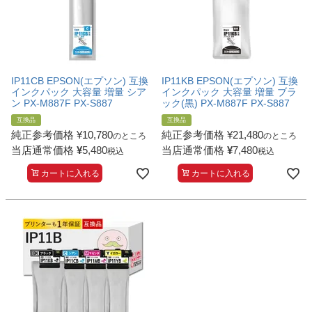
IP11CB EPSON(エプソン) 互換
IP11KB EPSON(エプソン) 互換
インクパック 大容量 増量 シア
インクパック 大容量 増量 ブラ
ン PX-M887F PX-S887
ック(黒) PX-M887F PX-S887
互換品
互換品
純正参考価格
¥
10,780
純正参考価格
¥
21,480
のところ
のところ
当店通常価格
¥
5,480
当店通常価格
¥
7,480
税込
税込
カートに入れる
カートに入れる