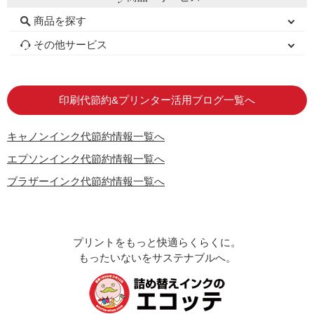
商品を探す
初心者用セット
キャノンインク
エプソンインク
ブラザーインク
詰め替えインク
互換インクボトル
互換インクカートリッジ
再生インクカートリッジ
トナーカートリッジ
その他サービス
はじめての方へ
お客様の声
お店の紹介
ご利用ガイド
よくある質問
お問い合わせ
会員専用商品
説明書ダウンロード
印刷代節約&プリンター活用ブログ一覧へ
キャノンインク代節約情報一覧へ
エプソンインク代節約情報一覧へ
ブラザーインク代節約情報一覧へ
プリントをもっと快適らくらくに。
もったいないをサステナブルへ。