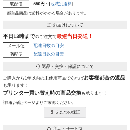
550円～
[
地域別送料
]
宅配便
一部単品商品は送料がかかる場合があります。
お届けについて
平日13時まで
最短当日発送！
のご注文で
配達日数の目安
メール便
配達日数の目安
宅配便
返品・交換・保証について
お客様都合の返品
ご購入から1年以内の未使用商品であれば
も承ります！
プリンター買い替え時の商品交換
も承ります！
詳細は保証ページよりご確認ください。
ふたつの保証
商品・サービス