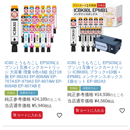
詰め替えインク
互換インクボトル
互換インクカートリッジ
再生インクカートリッジ
記事を探す
お客様の声
IC80 とうもろこし EPSON(エ
IC80 とうもろこし EPSON(エ
お店の紹介
プソン) 互換インクカートリッ
プソン) 互換インクカートリッ
ジ 大容量 増量 6色×3組 合計18
ジ ICBK80L ブラック×10個 +
ご利用ガイド
個 EP-982A3 EP-808AW EP-
EPMB1 メンテナンスボックス
707A EP-979A3 EP-807AW EP-
1個セット EP-982A3
808AB EP-807AB E
よくある質問
互換品
残量表示あり
互換品
残量表示あり
純正参考価格
¥
14,938
のところ
お問い合わせ
純正参考価格
¥
24,189
のところ
当店通常価格
¥
4,560
税込
当店通常価格
¥
5,940
税込
会員専用商品
カートに入れる
カートに入れる
説明書ダウンロード