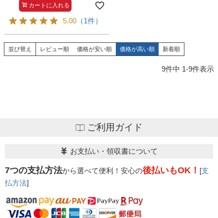
カートに入れる
5.00
（1件）
並び替え
レビュー順
価格が安い順
価格が高い順
新着順
9
件中
1
-
9
件表示
ご利用ガイド
お支払い・領収書について
7つの支払方法
後払いもOK！
から選べて便利！安心の
[
支
払方法
]