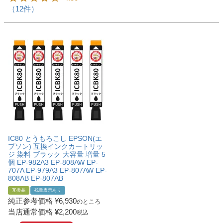
（12件）
IC80 とうもろこし EPSON(エ
プソン) 互換インクカートリッ
ジ 染料 ブラック 大容量 増量 5
個 EP-982A3 EP-808AW EP-
707A EP-979A3 EP-807AW EP-
808AB EP-807AB
互換品
残量表示あり
純正参考価格
¥
6,930
のところ
当店通常価格
¥
2,200
税込