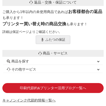
返品・交換・保証について
お客様都合の返品
ご購入から1年以内の未使用商品であれば
も承ります！
プリンター買い替え時の商品交換
も承ります！
詳細は保証ページよりご確認ください。
ふたつの保証
商品・サービス
商品を探す
初心者用セット
キャノンインク
エプソンインク
ブラザーインク
詰め替えインク
互換インクボトル
互換インクカートリッジ
再生インクカートリッジ
トナーカートリッジ
その他サービス
はじめての方へ
お客様の声
お店の紹介
ご利用ガイド
よくある質問
お問い合わせ
会員専用商品
説明書ダウンロード
印刷代節約&プリンター活用ブログ一覧へ
キャノンインク代節約情報一覧へ