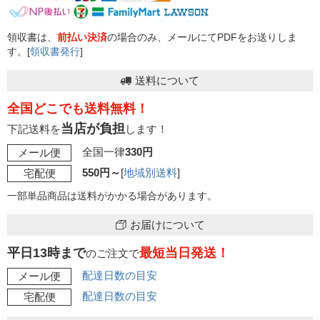
領収書は、
前払い決済
の場合のみ、メールにてPDFをお送りしま
す。[
領収書発行
]
送料について
全国どこでも送料無料！
当店が負担
下記送料を
します！
全国一律
330円
メール便
550円～
[
地域別送料
]
宅配便
一部単品商品は送料がかかる場合があります。
お届けについて
平日13時まで
最短当日発送！
のご注文で
配達日数の目安
メール便
配達日数の目安
宅配便