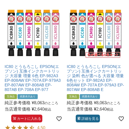
IC80 とうもろこし EPSON(エ
IC80 とうもろこし EPSON(エ
プソン) 互換インクカートリッ
プソン) 互換インクカートリッ
ジ 大容量 増量 6色 EP-982A3
ジ 染料 色が選べる 大容量 増量
EP-808AW EP-707A EP-979A3
6色セット EP-982A3 EP-
EP-807AW EP-808AB EP-
808AW EP-707A EP-979A3 EP-
807AB EP-708A EP-977
807AW EP-808AB E
互換品
残量表示あり
互換品
残量表示あり
純正参考価格
¥
8,063
純正参考価格
¥
8,063
のところ
のところ
当店通常価格
¥
2,640
当店通常価格
¥
2,640
税込
税込
カートに入れる
詳細を見る
4.50