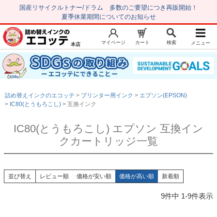
国産リサイクルトナー/ドラム 多数のご要望につき再販開始！
夏季休業期間についてのお知らせ
マイページ
カート
検索
メニュー
本店
新規会員登録
マイページ
トップページ
お気に入り
詰め替えインクのエコッテ
プリンター用インク
エプソン(EPSON)
注文履歴
レビュー履歴
IC80(とうもろこし)
互換インク
はじめての方へ
IC80(とうもろこし) エプソン 互換イン
クカートリッジ一覧
商品を探す
初心者用セット
キャノンインク
並び替え
レビュー順
価格が安い順
価格が高い順
新着順
エプソンインク
9
件中
1
-
9
件表示
ブラザーインク