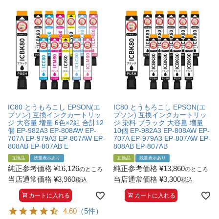
IC80 とうもろこし EPSON(エ
IC80 とうもろこし EPSON(エ
プソン) 互換インクカートリッ
プソン) 互換インクカートリッ
ジ 大容量 増量 6色×2組 合計12
ジ 染料 ブラック 大容量 増量
個 EP-982A3 EP-808AW EP-
10個 EP-982A3 EP-808AW EP-
707A EP-979A3 EP-807AW EP-
707A EP-979A3 EP-807AW EP-
808AB EP-807AB E
808AB EP-807AB
互換品
残量表示あり
互換品
残量表示あり
純正参考価格
¥
16,126
純正参考価格
¥
13,860
のところ
のところ
当店通常価格
¥
3,960
当店通常価格
¥
3,300
税込
税込
カートに入れる
カートに入れる
4.60
（5件）