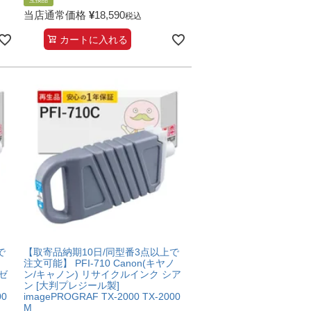
互換品
当店通常価格
¥
18,590
税込
カートに入れる
で
【取寄品納期10日/同型番3点以上で
ノ
注文可能】 PFI-710 Canon(キヤノ
ゼ
ン/キャノン) リサイクルインク シア
ン [大判プレジール製]
00
imagePROGRAF TX-2000 TX-2000
M