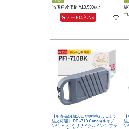
互換品
リ
当店通常価格
¥
18,590
純
税込
当
カートに入れる
【取寄品納期10日/同型番3点以上で
【
注文可能】 PFI-710 Canon(キヤノ
注
ン/キャノン) リサイクルインク ブラ
ン