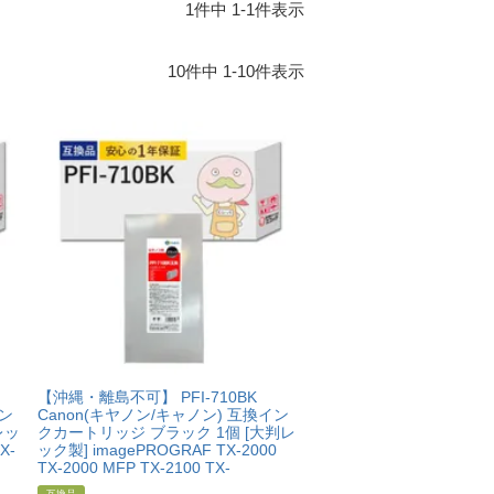
1
件中
1
-
1
件表示
10
件中
1
-
10
件表示
【沖縄・離島不可】 PFI-710BK
イン
Canon(キヤノン/キャノン) 互換イン
レッ
クカートリッジ ブラック 1個 [大判レ
X-
ック製] imagePROGRAF TX-2000
TX-2000 MFP TX-2100 TX-