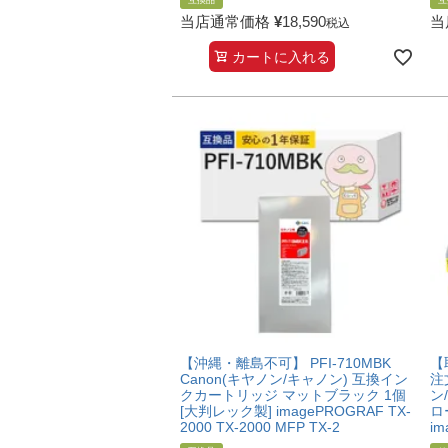
互換品
互
当店通常価格
¥
18,590
当
税込
カートに入れる
【沖縄・離島不可】 PFI-710MBK
【
Canon(キヤノン/キャノン) 互換イン
注
クカートリッジ マットブラック 1個
ン
[大判レック製] imagePROGRAF TX-
ロ
2000 TX-2000 MFP TX-2
im