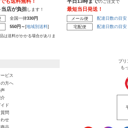
こでも送料無料！
平日13時まで
のご注文で
当店が負担
最短当日発送！
を
します！
全国一律
330円
配達日数の目安
便
メール便
550円～
[
地域別送料
]
配達日数の目安
宅配便
品は送料がかかる場合がありま
プリ
も
サービス
ての方へ
の声
紹介
ガイド
る質問
合わせ
用商品