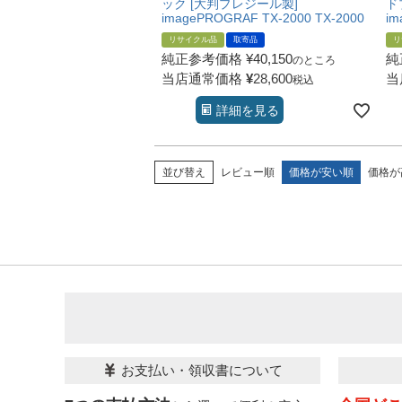
ック [大判プレジール製]
ド
imagePROGRAF TX-2000 TX-2000
im
リサイクル品
取寄品
リ
純正参考価格
¥
40,150
純
のところ
当店通常価格
¥
28,600
当
税込
詳細を見る
並び替え
レビュー順
価格が安い順
価格が
お支払い・領収書について