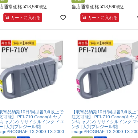
換品
互換品
店通常価格
¥
18,590
当店通常価格
¥
18,590
税込
税込
カートに入れる
カートに入れる
取寄品納期10日/同型番3点以上で
【取寄品納期10日/同型番3点以上
文可能】 PFI-710 Canon(キヤノ
注文可能】 PFI-710 Canon(キヤ
/キャノン) リサイクルインク イエ
ン/キャノン) リサイクルインク マ
ー [大判プレジール製]
ンタ [大判プレジール製]
agePROGRAF TX-2000 TX-2000
imagePROGRAF TX-2000 TX-20