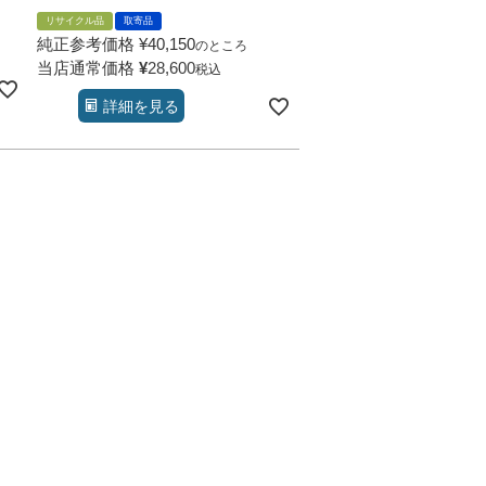
リサイクル品
取寄品
純正参考価格
¥
40,150
のところ
当店通常価格
¥
28,600
税込
詳細を見る