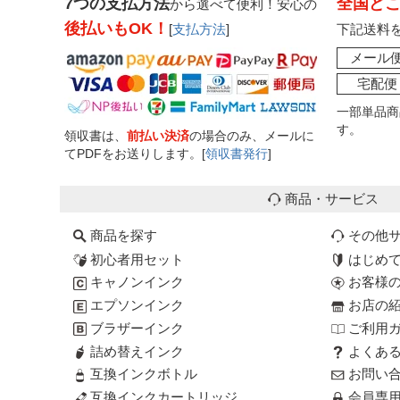
7つの支払方法
全国ど
から選べて便利！安心の
後払いもOK！
[
支払方法
]
下記送料
メール
宅配便
一部単品商
す。
領収書は、
前払い決済
の場合のみ、メールに
てPDFをお送りします。[
領収書発行
]
商品・サービス
商品を探す
その他
初心者用セット
はじめ
キャノンインク
お客様
エプソンインク
お店の
ブラザーインク
ご利用
詰め替えインク
よくあ
互換インクボトル
お問い
互換インクカートリッジ
会員専