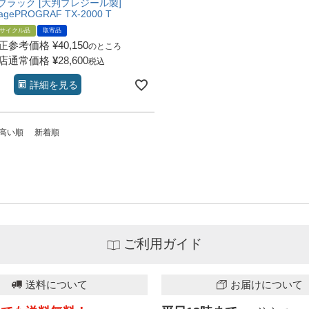
ブラック [大判プレジール製]
agePROGRAF TX-2000 T
サイクル品
取寄品
正参考価格
¥
40,150
のところ
店通常価格
¥
28,600
税込
詳細を見る
高い順
新着順
ご利用ガイド
送料について
お届けについて