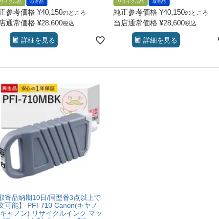
サイクル品
取寄品
リサイクル品
取寄品
正参考価格
¥
40,150
純正参考価格
¥
40,150
のところ
のところ
店通常価格
¥
28,600
当店通常価格
¥
28,600
税込
税込
詳細を見る
詳細を見る
取寄品納期10日/同型番3点以上で
文可能】 PFI-710 Canon(キヤノ
/キャノン) リサイクルインク マッ