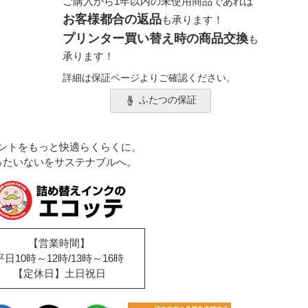
ご購入から1年以内の未使用商品であれば
お客様都合の返品
も承ります！
プリンター買い替え時の商品交換
も
承ります！
詳細は保証ページよりご確認ください。
ふたつの保証
ントをもっと快適らくらくに。
ったいないをサステナブルへ。
【営業時間】
平日10時～12時/13時～16時
【定休日】土日祝日