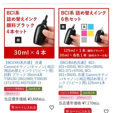
【BCI/XKI系共通】 共通
【BCI系6色共通】 BCI-
Canon(キヤノン/キャノン) 純正
331+330XL BCI-381+380XL
用詰め替えインク (リピート用)
BCI-371+370XL BCI-
顔料 ブラック 30ml×4本
351+350XL 共通 Canon(キヤノ
TS8130 (381/380) TS9030
ン/キャノン) 純正用詰め替えイ
(371/370) MG7530F (3
ンク (リピート用) 125ml×1本
30
リピート専用商品
詰め替え用
リピート専用商品
詰め替え用
30mlタイプ
30mlタイプ
125mlタイプ
当店通常価格
¥
3,666
税込
当店通常価格
¥
7,170
税込
カートに入れる
カートに入れる