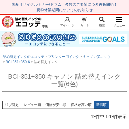
国産リサイクルトナー/ドラム 多数のご要望につき再販開始！
夏季休業期間についてのお知らせ
マイページ
カート
検索
メニュー
本店
新規会員登録
マイページ
トップページ
お気に入り
詰め替えインクのエコッテ
プリンター用インク
キャノン(Canon)
注文履歴
レビュー履歴
BCI-351+350-6
詰め替えインク
はじめての方へ
BCI-351+350 キャノン 詰め替えインク
一覧(6色)
商品を探す
初心者用セット
キャノンインク
並び替え
レビュー順
価格が安い順
価格が高い順
新着順
エプソンインク
19
件中
1
-
19
件表示
ブラザーインク