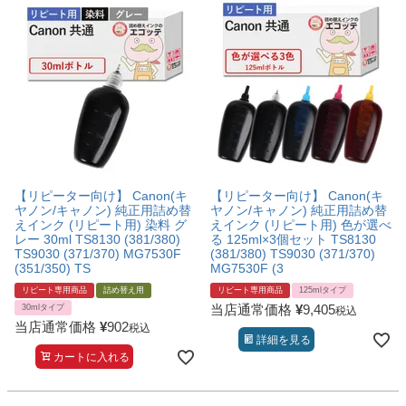
【リピーター向け】 Canon(キ
【リピーター向け】 Canon(キ
ヤノン/キャノン) 純正用詰め替
ヤノン/キャノン) 純正用詰め替
えインク (リピート用) 染料 グ
えインク (リピート用) 色が選べ
レー 30ml TS8130 (381/380)
る 125ml×3個セット TS8130
TS9030 (371/370) MG7530F
(381/380) TS9030 (371/370)
(351/350) TS
MG7530F (3
リピート専用商品
詰め替え用
リピート専用商品
125mlタイプ
当店通常価格
¥
9,405
30mlタイプ
税込
当店通常価格
¥
902
税込
詳細を見る
カートに入れる