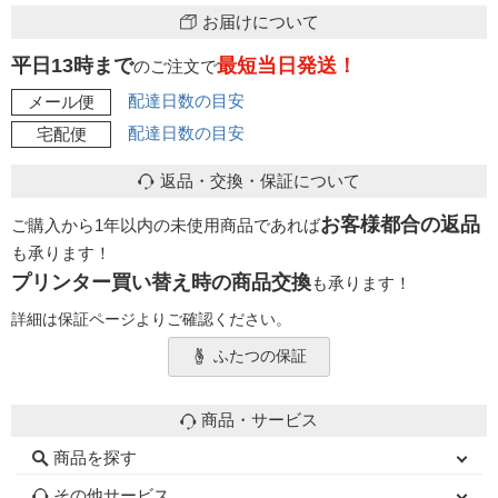
お届けについて
平日13時まで
最短当日発送！
のご注文で
配達日数の目安
メール便
配達日数の目安
宅配便
返品・交換・保証について
お客様都合の返品
ご購入から1年以内の未使用商品であれば
も承ります！
プリンター買い替え時の商品交換
も承ります！
詳細は保証ページよりご確認ください。
ふたつの保証
商品・サービス
商品を探す
初心者用セット
キャノンインク
エプソンインク
ブラザーインク
詰め替えインク
互換インクボトル
互換インクカートリッジ
再生インクカートリッジ
トナーカートリッジ
その他サービス