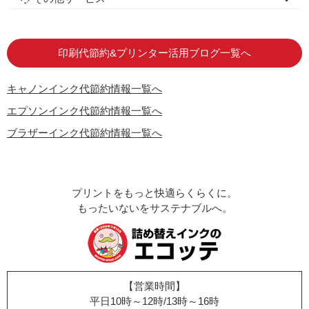
はじめての方へ
お客様の声
お店の紹介
ご利用ガイド
よくある質問
お問い合わせ
会員専用商品
説明書ダウンロード
印刷代節約&プリンター活用ブログ一覧へ
キャノンインク代節約情報一覧へ
エプソンインク代節約情報一覧へ
ブラザーインク代節約情報一覧へ
プリントをもっと快適らくらくに。
もったいないをサステナブルへ。
【営業時間】
平日10時～12時/13時～16時