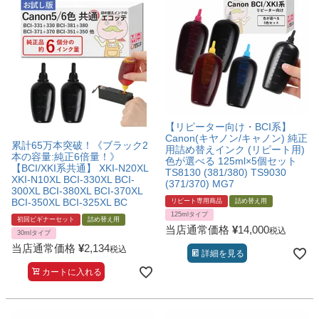
【リピーター向け・BCI系】
Canon(キヤノン/キャノン) 純正
累計65万本突破！《ブラック2
用詰め替えインク (リピート用)
本の容量:純正6倍量！》
色が選べる 125ml×5個セット
【BCI/XKI系共通】 XKI-N20XL
TS8130 (381/380) TS9030
XKI-N10XL BCI-330XL BCI-
(371/370) MG7
300XL BCI-380XL BCI-370XL
BCI-350XL BCI-325XL BC
リピート専用商品
詰め替え用
125mlタイプ
初回ビギナーセット
詰め替え用
当店通常価格
¥
14,000
税込
30mlタイプ
当店通常価格
¥
2,134
税込
詳細を見る
カートに入れる