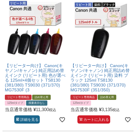
詰め替えインク
互換インクボトル
互換インクカートリッジ
再生インクカートリッジ
記事を探す
お客様の声
【リピーター向け】 Canon(キ
【リピーター向け】 Canon(キ
お店の紹介
ヤノン/キャノン) 純正用詰め替
ヤノン/キャノン) 純正用詰め替
えインク (リピート用) 色が選べ
えインク (リピート用) 染料 ブ
ご利用ガイド
る 125ml×4個セット TS8130
ラック 125ml TS8130
(381/380) TS9030 (371/370)
(381/380) TS9030 (371/370)
MG7530F (3
MG7530F (351/350)
よくある質問
リピート専用商品
詰め替え用
リピート専用商品
詰め替え用
お問い合わせ
125mlタイプ
残量表示なし
125mlタイプ
当店通常価格
¥
11,300
当店通常価格
¥
3,135
税込
税込
会員専用商品
詳細を見る
カートに入れる
説明書ダウンロード