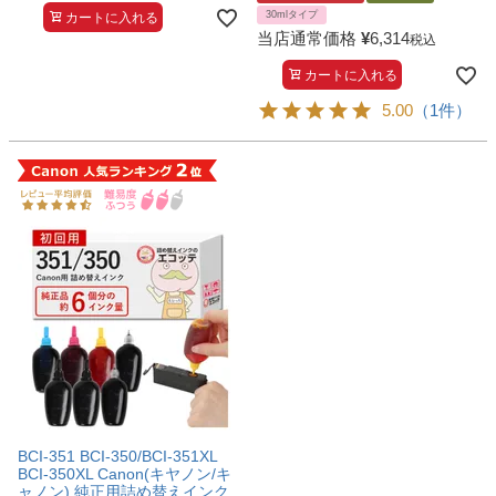
30mlタイプ
カートに入れる
当店通常価格
¥
6,314
税込
カートに入れる
5.00
（1件）
BCI-351 BCI-350/BCI-351XL
BCI-350XL Canon(キヤノン/キ
ャノン) 純正用詰め替えインク