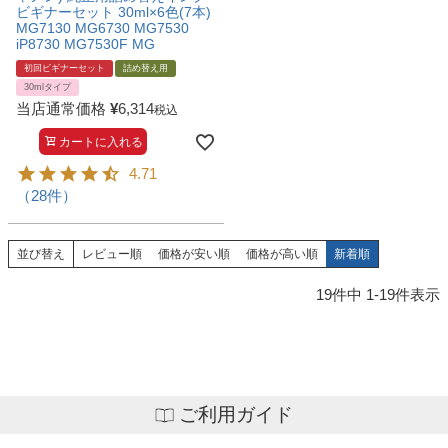
ビギナーセット 30ml×6色(7本)
MG7130 MG6730 MG7530
iP8730 MG7530F MG
初回ビギナーセット
詰め替え用
30mlタイプ
当店通常価格
¥
6,314
税込
カートに入れる
4.71
（28件）
並び替え
レビュー順
価格が安い順
価格が高い順
新着順
19
件中
1
-
19
件表示
ご利用ガイド