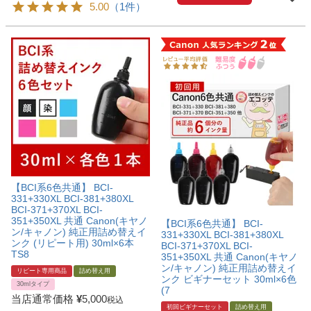
5.00
（1件）
【BCI系6色共通】 BCI-
331+330XL BCI-381+380XL
BCI-371+370XL BCI-
351+350XL 共通 Canon(キヤノ
【BCI系6色共通】 BCI-
ン/キャノン) 純正用詰め替えイ
331+330XL BCI-381+380XL
ンク (リピート用) 30ml×6本
BCI-371+370XL BCI-
TS8
351+350XL 共通 Canon(キヤノ
ン/キャノン) 純正用詰め替えイ
リピート専用商品
詰め替え用
ンク ビギナーセット 30ml×6色
30mlタイプ
(7
当店通常価格
¥
5,000
税込
初回ビギナーセット
詰め替え用