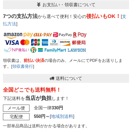
お支払い・領収書について
7つの支払方法
後払いもOK！
から選べて便利！安心の
[
支
払方法
]
領収書は、
前払い決済
の場合のみ、メールにてPDFをお送りしま
す。[
領収書発行
]
送料について
全国どこでも送料無料！
当店が負担
下記送料を
します！
全国一律
330円
メール便
550円～
[
地域別送料
]
宅配便
一部単品商品は送料がかかる場合があります。