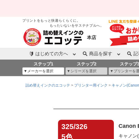
プリントをもっと快適らくらくに。
もったいないをサステナブルへ。
本店
はじめての方へ
商品を探す
記
ステップ1
ステップ2
ステップ
詰め替えインクのエコッテ
プリンター用インク
キャノン(Canon
325/326
Canon
5色
キャノン(Ca