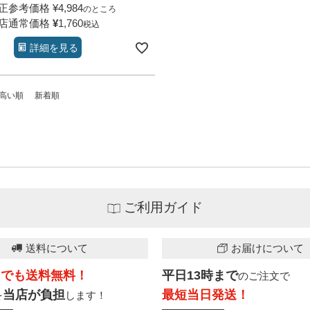
正参考価格
¥
4,984
のところ
店通常価格
¥
1,760
税込
詳細を見る
高い順
新着順
ご利用ガイド
送料について
お届けについて
こでも送料無料！
平日13時まで
のご注文で
当店が負担
最短当日発送！
を
します！