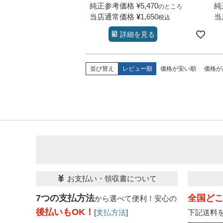
純正参考価格
¥
5,470
純
のところ
当店通常価格
¥
1,650
当
税込
詳細を見る
並び替え
レビュー順
価格が安い順
価格が
お支払い・領収書について
7つの支払方法
全国ど
から選べて便利！安心の
後払いもOK！
[
支払方法
]
下記送料