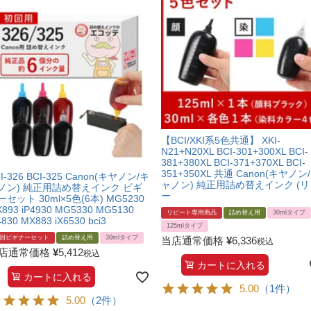
【BCI/XKI系5色共通】 XKI-
N21+N20XL BCI-301+300XL BCI-
381+380XL BCI-371+370XL BCI-
351+350XL 共通 Canon(キヤノン
I-326 BCI-325 Canon(キヤノン/キ
ャノン) 純正用詰め替えインク (リ
ノン) 純正用詰め替えインク ビギ
ー
ーセット 30ml×5色(6本) MG5230
893 iP4930 MG5330 MG5130
リピート専用商品
詰め替え用
30mlタイプ
4830 MX883 iX6530 bci3
125mlタイプ
回ビギナーセット
詰め替え用
30mlタイプ
当店通常価格
¥
6,336
税込
店通常価格
¥
5,412
税込
カートに入れる
カートに入れる
5.00
（1件）
5.00
（2件）