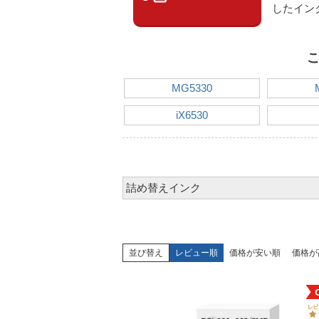
したイン
こ
MG5330
iX6530
詰め替えインク
並び替え
レビュー順
価格が安い順
価格が