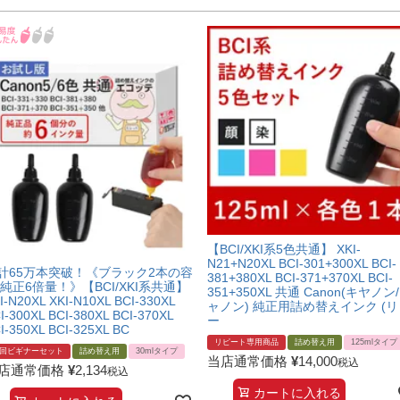
【BCI/XKI系5色共通】 XKI-
N21+N20XL BCI-301+300XL BCI-
計65万本突破！《ブラック2本の容
381+380XL BCI-371+370XL BCI-
:純正6倍量！》【BCI/XKI系共通】
351+350XL 共通 Canon(キヤノン
I-N20XL XKI-N10XL BCI-330XL
ャノン) 純正用詰め替えインク (リ
I-300XL BCI-380XL BCI-370XL
ー
I-350XL BCI-325XL BC
リピート専用商品
詰め替え用
125mlタイプ
回ビギナーセット
詰め替え用
30mlタイプ
当店通常価格
¥
14,000
税込
店通常価格
¥
2,134
税込
カートに入れる