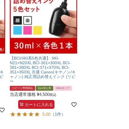
【BCI/XKI系5色共通】 XKI-
N21+N20XL BCI-301+300XL BCI-
381+380XL BCI-371+370XL BCI-
/キ
351+350XL 共通 Canon(キヤノン/キ
ピ
ャノン) 純正用詰め替えインク (リピ
ー
リピート専用商品
詰め替え用
30mlタイプ
当店通常価格
¥
4,500
税込
カートに入れる
5.00
（1件）