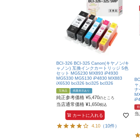
BCI-326 BCI-325 Canon(キヤノン/キ
ャノン) 互換インクカートリッジ 5色
セット MG5230 MX893 iP4930
MG5330 MG5130 iP4830 MX883
BC
iX6530 bci326 bci325 bcl326
ャ
ナ
互換品
残量表示あり
MX
純正参考価格
¥
5,470
のところ
iP
当店通常価格
¥
1,650
税込
初
当
カートに入れる
4.10
（10件）