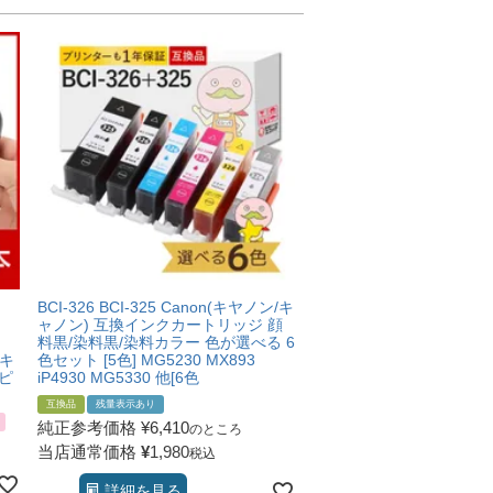
BCI-326 BCI-325 Canon(キヤノン/キ
ャノン) 互換インクカートリッジ 顔
料黒/染料黒/染料カラー 色が選べる 6
/キ
色セット [5色] MG5230 MX893
ピ
iP4930 MG5330 他[6色
互換品
残量表示あり
純正参考価格
¥
6,410
のところ
当店通常価格
¥
1,980
税込
詳細を見る