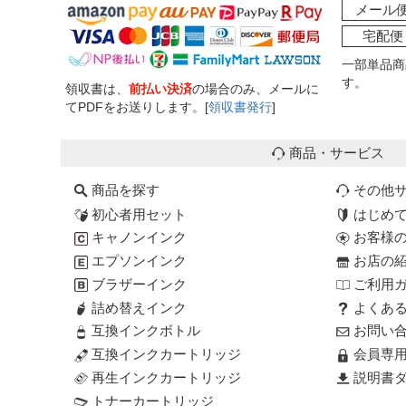
メール
宅配便
一部単品商
す。
領収書は、
前払い決済
の場合のみ、メールに
てPDFをお送りします。[
領収書発行
]
商品・サービス
商品を探す
その他
初心者用セット
はじめ
キャノンインク
お客様
エプソンインク
お店の
ブラザーインク
ご利用
詰め替えインク
よくあ
互換インクボトル
お問い
互換インクカートリッジ
会員専
再生インクカートリッジ
説明書ダ
トナーカートリッジ