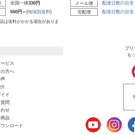
全国一律
330円
配達日数の目安
便
メール便
550円～
[
地域別送料
]
配達日数の目安
宅配便
品は送料がかかる場合がありま
プリ
も
サービス
ての方へ
の声
紹介
ガイド
る質問
合わせ
用商品
ウンロード