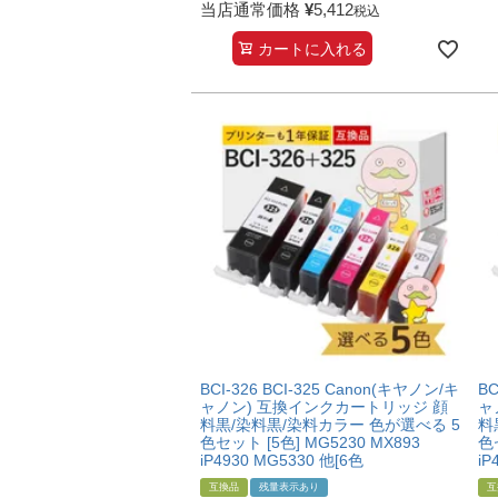
当店通常価格
¥
5,412
税込
カートに入れる
BCI-326 BCI-325 Canon(キヤノン/キ
BC
ャノン) 互換インクカートリッジ 顔
ャ
料黒/染料黒/染料カラー 色が選べる 5
料
色セット [5色] MG5230 MX893
色セ
iP4930 MG5330 他[6色
iP
互換品
残量表示あり
互