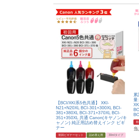
累
量
【BCI/XKI系5色共通】 XKI-
XK
N21+N20XL BCI-301+300XL BCI-
BC
381+380XL BCI-371+370XL BCI-
BC
351+350XL 共通 Canon(キヤノン/キ
ャノン) 純正用詰め替えインク ビギ
初
ナー
当
初回ビギナーセット
詰め替え用
30mlタイプ