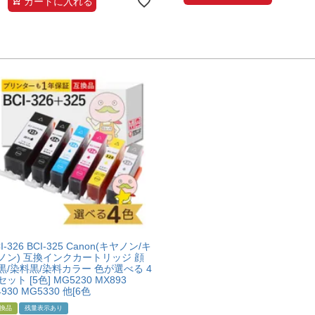
カートに入れる
I-326 BCI-325 Canon(キヤノン/キ
ノン) 互換インクカートリッジ 顔
黒/染料黒/染料カラー 色が選べる 4
ット [5色] MG5230 MX893
4930 MG5330 他[6色
換品
残量表示あり